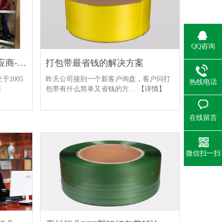
QQ咨询
打包带最省钱的解决方案
深圳创维集团的打包带供应商-东莞宏展包装
昨天公司接到一个新客户询盘，客户问打
2005
热线电话
包带有什么简单又省钱的方…
【详情】
】
在线留言
微信扫一扫