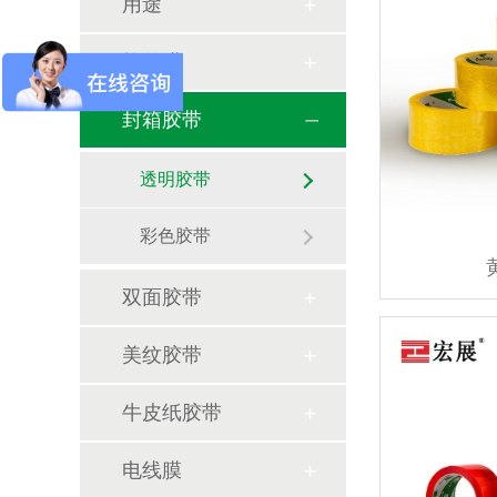
用途
拉伸膜
封箱胶带
透明胶带
彩色胶带
双面胶带
美纹胶带
牛皮纸胶带
电线膜