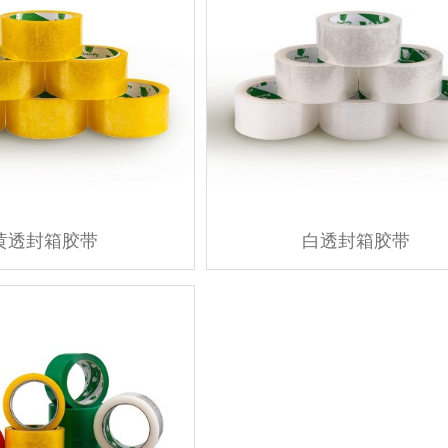
黄透封箱胶带
白透封箱胶带