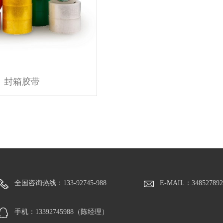
封箱胶带
全国咨询热线：133-92745-988
E-MAIL：348527892
手机：13392745988（陈经理）